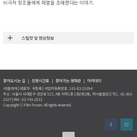
비극적 창조물에게 파멸을 초래한다는 이야기.
스틸컷 및 영상정보
찾아오시는 길
|
상영시간표
|
찾아가는 영화관
|
아카데미
사)필레마 | 대표자 : 우창록 | 사업자등록번호 : 101-82-21094
주소 : 서울시 서대문구 성산로 527, A동 지하1층 1호(대신동, 하늬솔빌딩) | TEL : 02-363-
2537 | FAX : 02-743-2532
Copyright ⓒ Film Forum. All rights reserved.