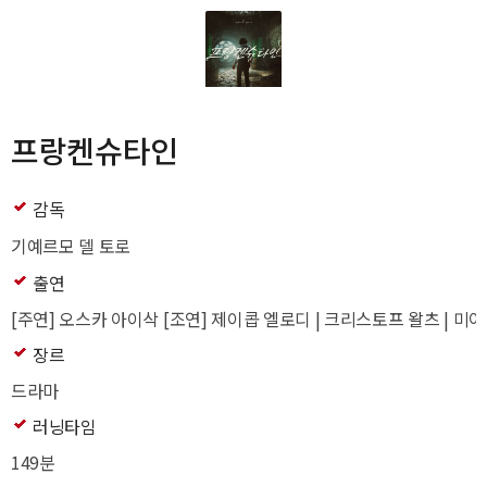
프랑켄슈타인
감독
기예르모 델 토로
출연
[주연] 오스카 아이삭 [조연] 제이콥 엘로디 | 크리스토프 왈츠 | 미아
장르
드라마
러닝타임
149분