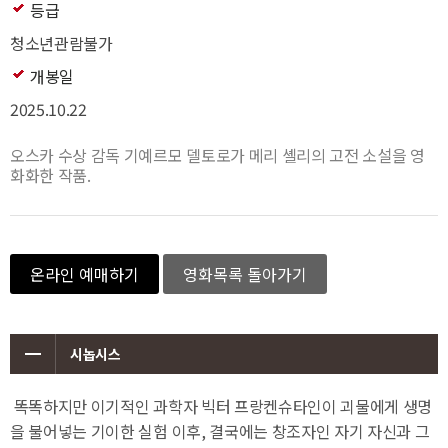
등급
청소년관람불가
개봉일
2025.10.22
오스카 수상 감독 기예르모 델토로가 메리 셸리의 고전 소설을 영
화화한 작품.
온라인 예매하기
영화목록 돌아가기
시놉시스
똑똑하지만 이기적인 과학자 빅터 프랑켄슈타인이 괴물에게 생명
을 불어넣는 기이한 실험 이후, 결국에는 창조자인 자기 자신과 그