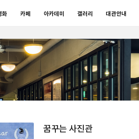
영화
카페
아카데미
갤러리
대관안내
꿈꾸는 사진관