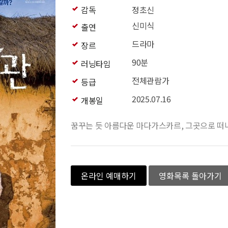
감독
정초신
신미식
출연
드라마
장르
90분
러닝타임
전체관람가
등급
2025.07.16
개봉일
꿈꾸는 듯 아름다운 마다가스카르, 그곳으로 떠
온라인 예매하기
영화목록 돌아가기