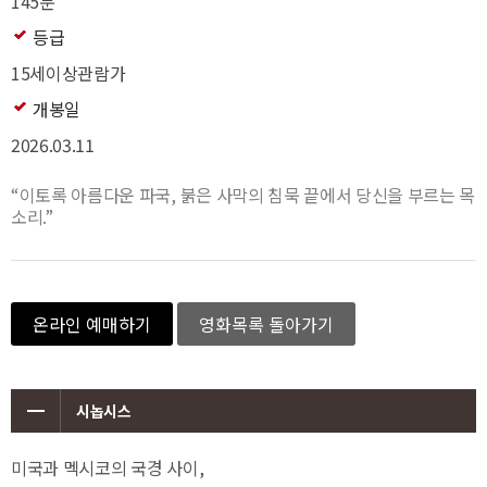
145분
등급
15세이상관람가
개봉일
2026.03.11
“이토록 아름다운 파국, 붉은 사막의 침묵 끝에서 당신을 부르는 목
소리.”
온라인 예매하기
영화목록 돌아가기
시놉시스
미국과 멕시코의 국경 사이,