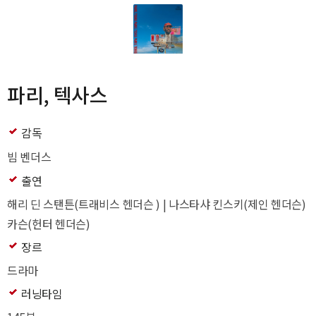
파리, 텍사스
감독
빔 벤더스
출연
해리 딘 스탠튼(트래비스 헨더슨 ) | 나스타샤 킨스키(제인 헨더슨) |
카슨(헌터 헨더슨)
장르
드라마
러닝타임