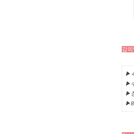
강의
▶ 4
▶수
▶장
▶