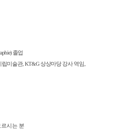
raphie)
졸업
시립미술관
, KT&G
상상마당 강사 역임
,
모르시는 분