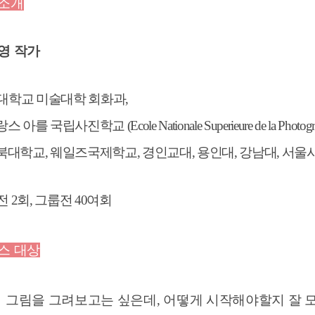
소개
영 작가
대학교 미술대학 회화과
,
랑스 아를 국립사진학교
(Ecole Nationale Superieure de la Photog
북대학교
,
웨일즈국제학교
,
경인교대
,
용인대
,
강남대
,
서울
전
2
회
,
그룹전
40
여회
스 대상
그림을 그려보고는 싶은데, 어떻게 시작해야할지 잘 