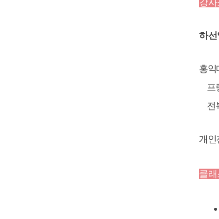
강사
하선
홍익
프
전
개인
클래