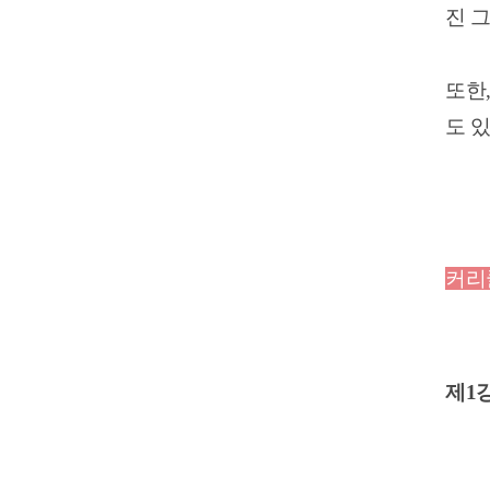
진 
또한
도 
커리
제1강