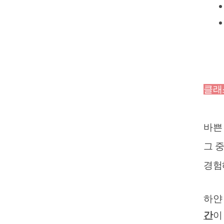
클래
바쁜
그 
경험
하얀
간
이