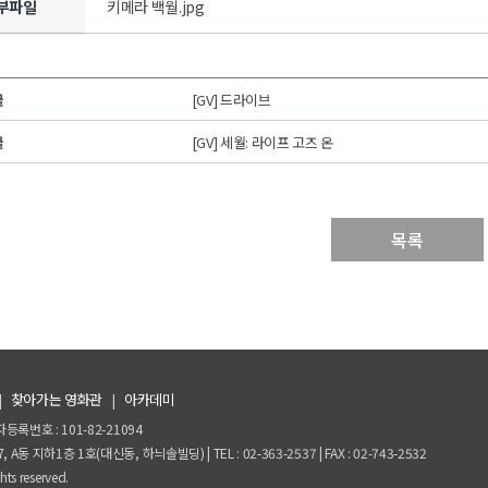
부파일
키메라 백월.jpg
글
[GV] 드라이브
글
[GV] 세월: 라이프 고즈 온
목록
|
찾아가는 영화관
|
아카데미
등록번호 : 101-82-21094
동 지하1층 1호(대신동, 하늬솔빌딩) | TEL : 02-363-2537 | FAX : 02-743-2532
hts reserved.