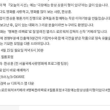
 책 『오늘의 시선』에는 ‘극장에는 항상 상훈이 형이 있다’라는 글이 있습니다.
도 영화를 사랑하고, 영화를 많이 보는 사람, 한상훈.
럼이 한상훈 평론가의 진행으로 관객들과 함께하는 작은 이야기방을 만들었습니다
보고난 후, 깊이 있는 대화가 그리운 분들이라면 누구라도 환영입니다.
화는 '행복한 라짜로'로 잘 알려진 앨리스 로르워쳐 감독의 신작 '키메라'입니다.
제 경쟁부분에 진출해 9분간의 기립박수와 함께 극찬을 받은 작품으로 땅속 유물
매는 기묘한 모험을 다룬 드라마입니다.
: 4월 15일 월요일 저녁 6시 30분
 : 필름포럼
자 : 한상훈 (전 서울국제사랑영화제 프로그램 팀장)
료 없이 바로 예매하기
//bit.ly/3rD6WXE
검색 or 디트릭스 앱 다운
스로르워쳐 #키메라 #행복한라짜로 #필름포럼 #극장에는항상상훈이형이있다 #