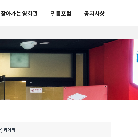
찾아가는 영화관
필름포럼
공지사항
다] 키메라