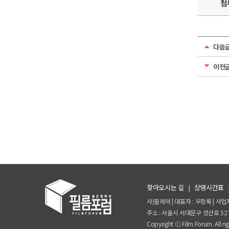
첨
다음
이전
찾아오시는 길
|
상영시간표
사)필레마 | 대표자 : 우창록 | 사업자
주소 : 서울시 서대문구 성산로 527, A
Copyright ⓒ Film Forum. All rig