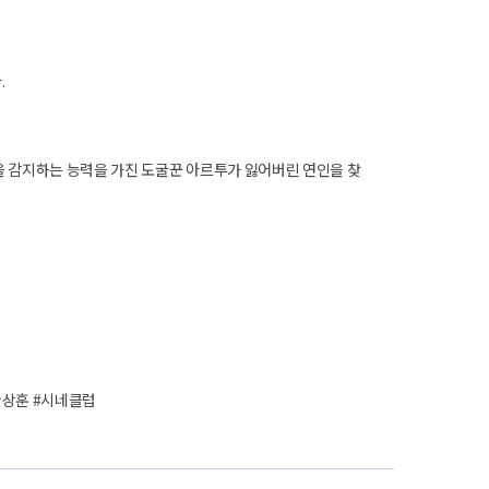
.
을 감지하는 능력을 가진 도굴꾼 아르투가 잃어버린 연인을 찾
한상훈 #시네클럽