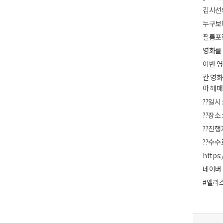
김시선의
누구보다
필름포
영화를 
이번 영
칸 영화
아 헤
??일시 
??장소
??진행
??수수
https:
네이버 
#앨리